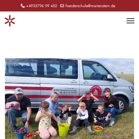
+4935796 99 452
foerderschule@marienstern.de