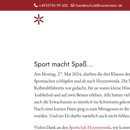
+4935796 99 452
foerderschule@marienstern.de
Sport macht Spaß...
Am Montag, 27. Mai 2024, durften die drei Klassen de
Sportsachen schlüpfen und ab nach Hoyerswerda. Die Mi
Rollstuhlfahrerin war gedacht, für sie waren kleine Hin
krabbelnd und auf zwei Beinen erleben. Alle hatten vi
auch die Erwachsenen so ziemlich ins Schwitzern geko
Nach einer kurzen Pause ging es zum Mittagessen in die
wurden. Und ein Eis durfte natürlich auch nicht fehlen
Vielen Dank an den
Sportclub Hoyerswerda
, wir komm