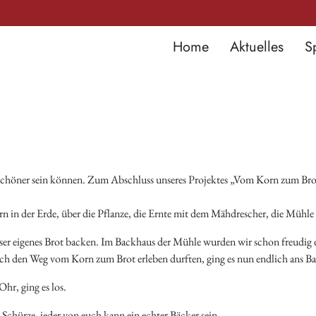
Home
Aktuelles
S
 schöner sein können. Zum Abschluss unseres Projektes „Vom Korn zum Brot
 in der Erde, über die Pflanze, die Ernte mit dem Mähdrescher, die Mühle 
ser eigenes Brot backen. Im Backhaus der Mühle wurden wir schon freudig e
ch den Weg vom Korn zum Brot erleben durften, ging es nun endlich ans B
hr, ging es los.
Schürze, jeder von euch kann ein echter Bäcker sein,