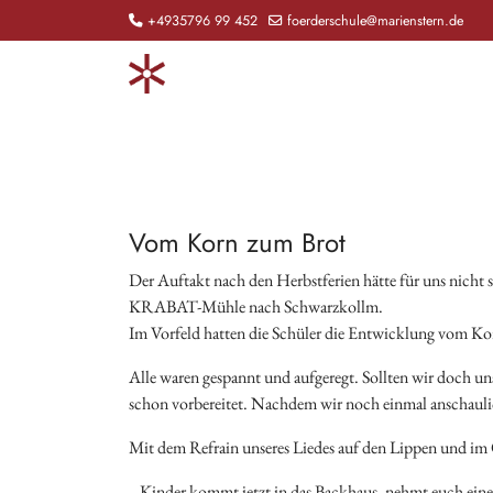
+4935796 99 452
foerderschule@marienstern.de
Vom Korn zum Brot
Der Auftakt nach den Herbstferien hätte für uns nicht
KRABAT-Mühle nach Schwarzkollm.
Im Vorfeld hatten die Schüler die Entwicklung vom Korn
Alle waren gespannt und aufgeregt. Sollten wir doch un
schon vorbereitet. Nachdem wir noch einmal anschauli
Mit dem Refrain unseres Liedes auf den Lippen und im O
„ Kinder kommt jetzt in das Backhaus, nehmt euch eine 