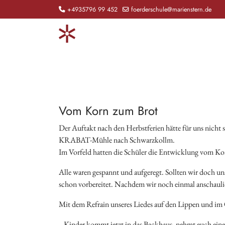
+4935796 99 452
foerderschule@marienstern.de
Vom Korn zum Brot
Der Auftakt nach den Herbstferien hätte für uns nicht
KRABAT-Mühle nach Schwarzkollm.
Im Vorfeld hatten die Schüler die Entwicklung vom Korn
Alle waren gespannt und aufgeregt. Sollten wir doch un
schon vorbereitet. Nachdem wir noch einmal anschauli
Mit dem Refrain unseres Liedes auf den Lippen und im O
„ Kinder kommt jetzt in das Backhaus, nehmt euch eine 