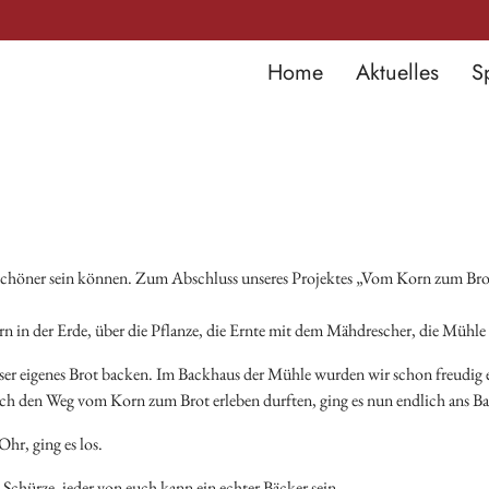
Home
Aktuelles
S
 schöner sein können. Zum Abschluss unseres Projektes „Vom Korn zum Brot
 in der Erde, über die Pflanze, die Ernte mit dem Mähdrescher, die Mühle 
ser eigenes Brot backen. Im Backhaus der Mühle wurden wir schon freudig e
ch den Weg vom Korn zum Brot erleben durften, ging es nun endlich ans B
hr, ging es los.
Schürze, jeder von euch kann ein echter Bäcker sein,