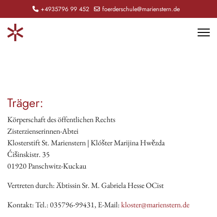
+4935796 99 452
foerderschule@marienstern.de
Träger:
Körperschaft des öffentlichen Rechts
Zisterzienserinnen-Abtei
Klosterstift St. Marienstern | Klóšter Marijina Hwězda
Ćišinskistr. 35
01920 Panschwitz-Kuckau
Vertreten durch: Äbtissin Sr. M. Gabriela Hesse OCist
Kontakt: Tel.: 035796-99431, E-Mail:
kloster@marienstern.de