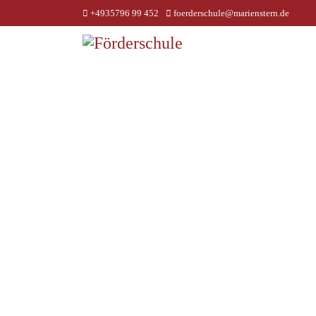
+4935796 99 452
foerderschule@marienstern.de
Fördersc
gGmbH
Förderschwerpunkt ge
Fördersc