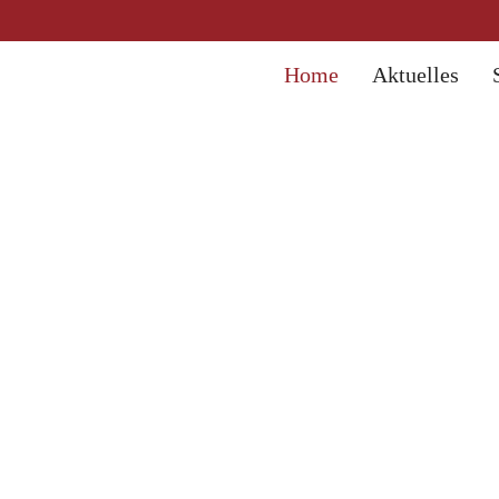
Home
Aktuelles
hule St. Johann
istige Entwicklung
hule St. Johann