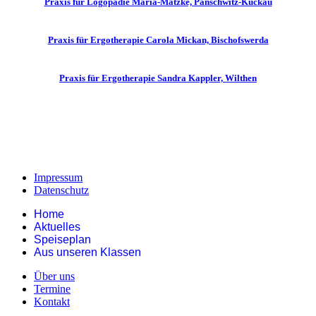
Praxis für Logopädie Maria-Matzke, Panschwitz-Kuckau
Praxis für Ergotherapie Carola Mickan, Bischofswerda
Praxis für Ergotherapie Sandra Kappler, Wilthen
Impressum
Datenschutz
Home
Aktuelles
Speiseplan
Aus unseren Klassen
Über uns
Termine
Kontakt