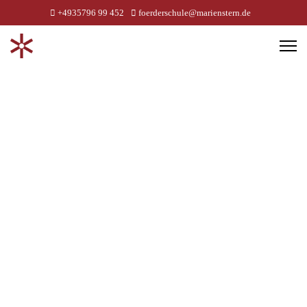
+4935796 99 452
foerderschule@marienstern.de
Förderschul
St.
Johannes
gGmbH