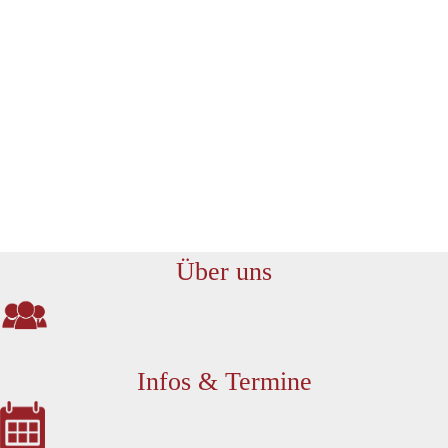
Förderschwerpunkt geistige
Entwicklung
Förderschule St. Johannes gGmbH
Förderschwerpunkt geistige Entwicklung
Förderschule St. Johannes gGmbH
Förderschwerpunkt geistige Entwicklung
Förderschule St. Johannes gGmbH
Förderschwerpunkt geistige Entwicklung
Über uns
Infos & Termine